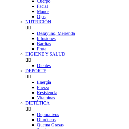
Cuerpo
Facial
Manos
Ojos
NUTRICIÓN


Desayuno, Merienda
Infusiones
Barritas
Fruta
HIGIENE Y SALUD


Dientes
DEPORTE


Energía
Fuerza
Resistencia
Vitaminas
DIETÉTICA


Depurativos
Diuréticos
Quema Grasas