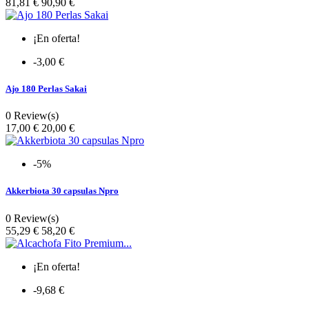
Precio
81,81 €
90,90 €
¡En oferta!
-3,00 €
Ajo 180 Perlas Sakai
0 Review(s)
Precio
17,00 €
20,00 €
-5%
Akkerbiota 30 capsulas Npro
0 Review(s)
Precio
55,29 €
58,20 €
¡En oferta!
-9,68 €