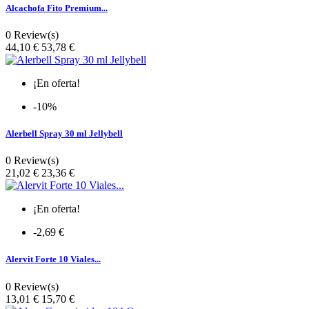
Alcachofa Fito Premium...
0 Review(s)
Precio
44,10 €
53,78 €
¡En oferta!
-10%
Alerbell Spray 30 ml Jellybell
0 Review(s)
Precio
21,02 €
23,36 €
¡En oferta!
-2,69 €
Alervit Forte 10 Viales...
0 Review(s)
Precio
13,01 €
15,70 €