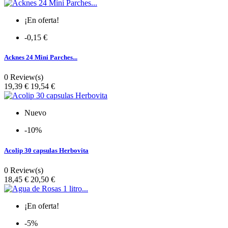
¡En oferta!
-0,15 €
Acknes 24 Mini Parches...
0 Review(s)
Precio
19,39 €
19,54 €
Nuevo
-10%
Acolip 30 capsulas Herbovita
0 Review(s)
Precio
18,45 €
20,50 €
¡En oferta!
-5%