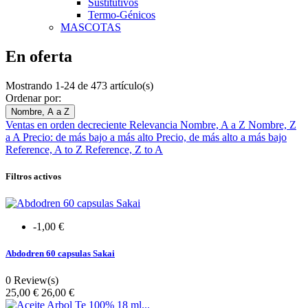
Sustitutivos
Termo-Génicos
MASCOTAS
En oferta
Mostrando 1-24 de 473 artículo(s)
Ordenar por:
Nombre, A a Z
Ventas en orden decreciente
Relevancia
Nombre, A a Z
Nombre, Z
a A
Precio: de más bajo a más alto
Precio, de más alto a más bajo
Reference, A to Z
Reference, Z to A
Filtros activos
-1,00 €
Abdodren 60 capsulas Sakai
0 Review(s)
Precio
25,00 €
26,00 €