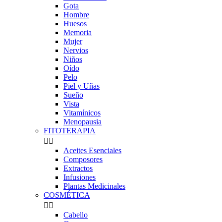
Gota
Hombre
Huesos
Memoria
Mujer
Nervios
Niños
Oído
Pelo
Piel y Uñas
Sueño
Vista
Vitamínicos
Menopausia
FITOTERAPIA


Aceites Esenciales
Composores
Extractos
Infusiones
Plantas Medicinales
COSMÉTICA


Cabello