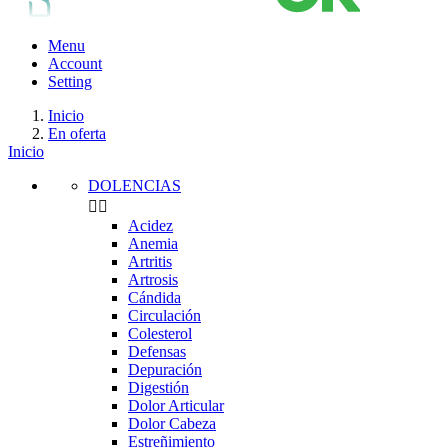
Menu
Account
Setting
Inicio
En oferta
Inicio
DOLENCIAS


Acidez
Anemia
Artritis
Artrosis
Cándida
Circulación
Colesterol
Defensas
Depuración
Digestión
Dolor Articular
Dolor Cabeza
Estreñimiento