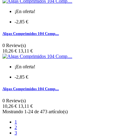
¡En oferta!
-2,85 €
Algas Comprimidos 104 Comp....
0 Review(s)
Precio
10,26 €
13,11 €
¡En oferta!
-2,85 €
Algas Comprimidos 104 Comp....
0 Review(s)
Precio
10,26 €
13,11 €
Mostrando 1-24 de 473 artículo(s)
1
2
3