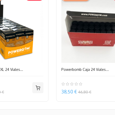
XL 24 Viales...
Powerbomb Caja 24 Viales...
Precio
38,50 €
0 €
46,80 €