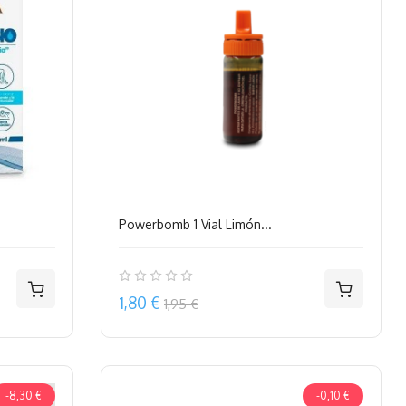
Powerbomb 1 Vial Limón...
Precio
1,80 €
1,95 €
-8,30 €
-0,10 €