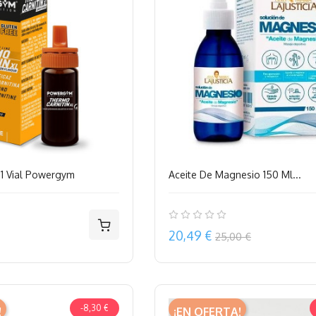
 1 Vial Powergym
Aceite De Magnesio 150 Ml...
Precio
20,49 €
25,00 €
-8,30 €
!
¡EN OFERTA!