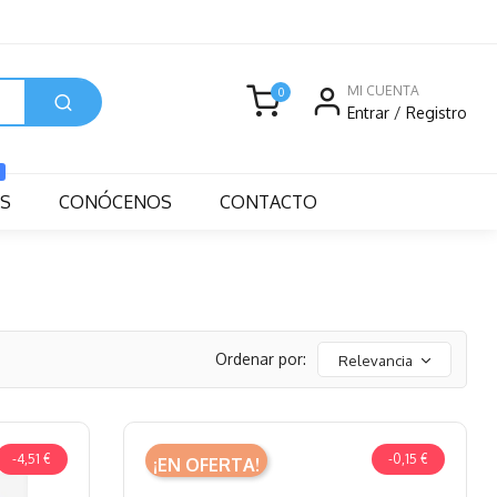
MI CUENTA
0
Entrar
/
Registro
S
CONÓCENOS
CONTACTO
Ordenar por:
Relevancia
-4,51 €
-0,15 €
¡EN OFERTA!