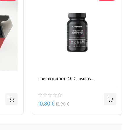
Thermocarnitin 40 Cápsulas...
Precio
10,80 €
10,90 €