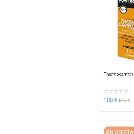
Thermocarnitin
Precio
1,80 €
1,95 €
¡EN OFERTA