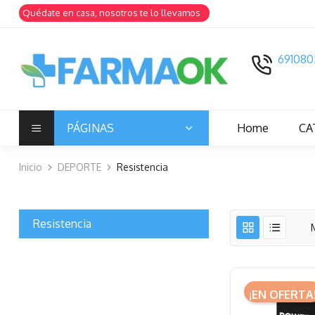
Quédate en casa, nosotros te lo llevamos
691080
PÁGINAS
Home
CA
Inicio
DEPORTE
Resistencia
Resistencia
¡EN OFERTA