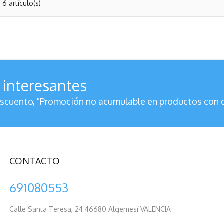
6 artículo(s)
 interesantes
cuento, "Promoción no acumulable en productos con 
CONTACTO
691080553
Calle Santa Teresa, 24 46680 Algemesí VALENCIA