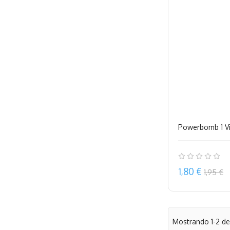
Powerbomb 1 Vi
Precio
1,80 €
1,95 €
Mostrando 1-2 de 