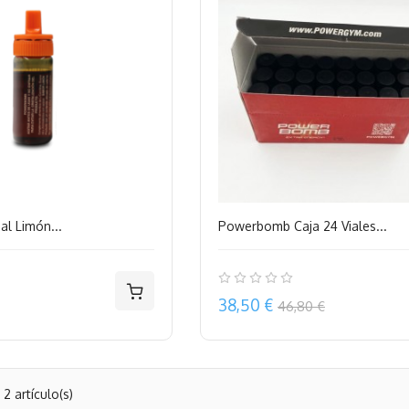
al Limón...
Powerbomb Caja 24 Viales...
Precio
38,50 €
46,80 €
2 artículo(s)