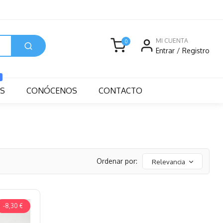
MI CUENTA
0
Entrar
/
Registro
S
CONÓCENOS
CONTACTO
Ordenar por:
Relevancia
-8,30 €