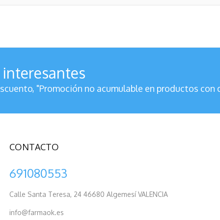
 interesantes
cuento, "Promoción no acumulable en productos con 
CONTACTO
691080553
Calle Santa Teresa, 24 46680 Algemesí VALENCIA
info@farmaok.es