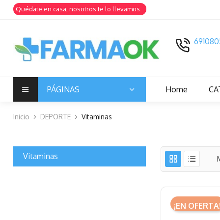
Quédate en casa, nosotros te lo llevamos
691080
PÁGINAS
Home
CA
Inicio
DEPORTE
Vitaminas
Vitaminas
¡EN OFERTA