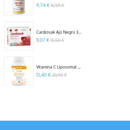
Precio
9,74 €
12,59 €
COMPRAR
Cardiosak Ajo Negro 30 Cápsulas Sakai
Precio
11,07 €
15,50 €
OUT OF STOCK
Vitamina C Liposomal 90 Capsulas...
Precio
13,40 €
20,90 €
COMPRAR