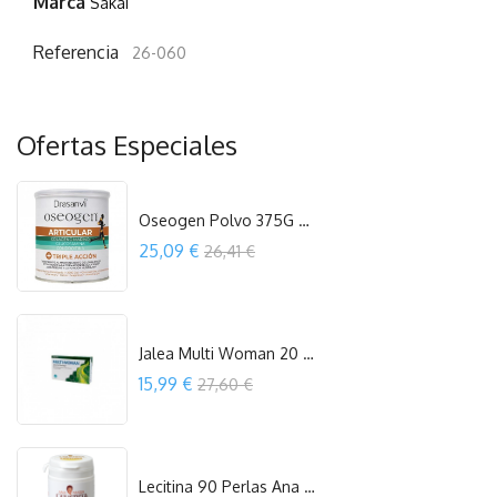
Marca
Sakai
Referencia
26-060
Ofertas Especiales
Oseogen Polvo 375G Drasanvi
Precio
25,09 €
26,41 €
COMPRAR
Jalea Multi Woman 20 Viales Espadiet
Precio
15,99 €
27,60 €
COMPRAR
Lecitina 90 Perlas Ana Maria Lajusticia