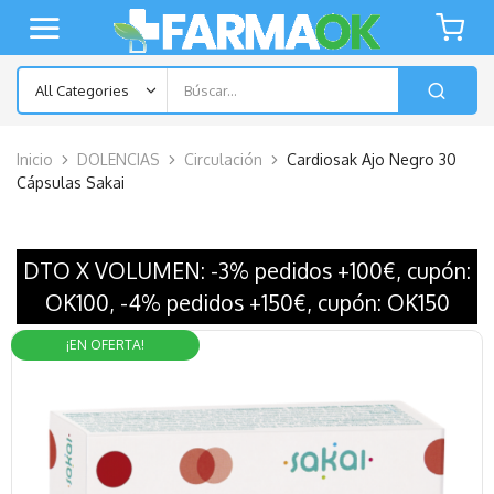
Inicio
DOLENCIAS
Circulación
Cardiosak Ajo Negro 30
Cápsulas Sakai
DTO X VOLUMEN: -3% pedidos +100€, cupón:
OK100, -4% pedidos +150€, cupón: OK150
¡EN OFERTA!