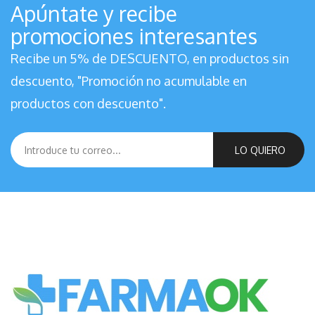
Apúntate y recibe
promociones interesantes
Recibe un 5% de DESCUENTO, en productos sin
descuento, "Promoción no acumulable en
productos con descuento".
LO QUIERO