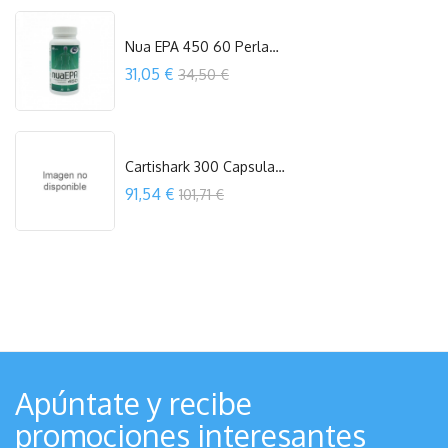
Nua EPA 450 60 Perlas Laboratorio Nua
Precio
31,05 €
34,50 €
OUT OF STOCK
Cartishark 300 Capsulas Jellybell
Precio
91,54 €
101,71 €
COMPRAR
Apúntate y recibe
promociones interesantes