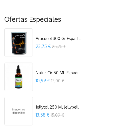
Ofertas Especiales
Articucol 300 Gr Espadiet
Precio
23,75 €
25,75 €
COMPRAR
Natur-Cir 50 Ml. Espadiet
Precio
10,99 €
13,00 €
COMPRAR
Jellytol 250 Ml Jellybell
Precio
13,58 €
15,09 €
COMPRAR