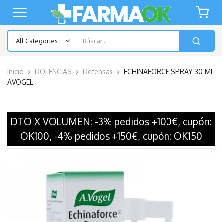
Inicio
DOLENCIAS
Defensas
ECHINAFORCE SPRAY 30 ML
AVOGEL
DTO X VOLUMEN: -3% pedidos +100€, cupón:
OK100, -4% pedidos +150€, cupón: OK150