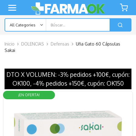
Inicio
DOLENCIAS
Defensas
Uña Gato 60 Cápsulas
Sakai
DTO X VOLUMEN: -3% pedidos +100€, cupón:
OK100, -4% pedidos +150€, cupón: OK150
¡EN OFERTA!