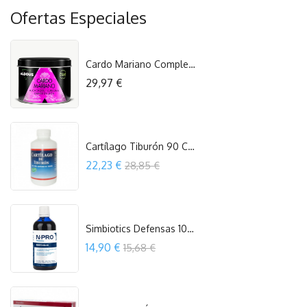
Ofertas Especiales
Cardo Mariano Complex 150 Cap. Aldous
Precio
29,97 €
COMPRAR
Cartílago Tiburón 90 Cápsulas Espadiet
Precio
22,23 €
28,85 €
COMPRAR
Simbiotics Defensas 100 Ml Npro
Precio
14,90 €
15,68 €
COMPRAR