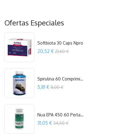
Ofertas Especiales
Softbiota 30 Caps Npro
Precio
20,52 €
21,60 €
COMPRAR
Spirulina 60 Comprimidos Espadiet
Precio
5,81 €
8,00 €
COMPRAR
Nua EPA 450 60 Perlas Laboratorio Nua
Precio
31,05 €
34,50 €