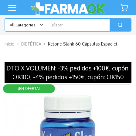
Inicio
DIETÉTICA
Ketone Slank 60 Cápsulas Espadiet
DTO X VOLUMEN: -3% pedidos +100€, cupón:
OK100, -4% pedidos +150€, cupón: OK150
¡EN OFERTA!