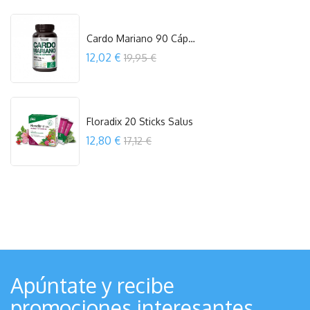
OUT OF STOCK
Cardo Mariano 90 Cápsulas Vermont
Precio
12,02 €
19,95 €
COMPRAR
Floradix 20 Sticks Salus
Precio
12,80 €
17,12 €
COMPRAR
Apúntate y recibe
promociones interesantes