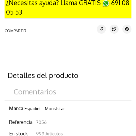
¿Necesitas ayuda? Llama GRATIS
691 08
05 53
COMPARTIR
Detalles del producto
Comentarios
Marca
Espadiet - Monststar
Referencia
7056
En stock
999 Artículos