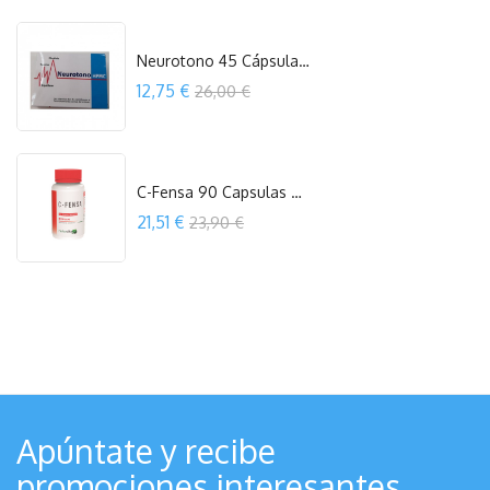
COMPRAR
Neurotono 45 Cápsulas Espadiet
Precio
12,75 €
26,00 €
COMPRAR
C-Fensa 90 Capsulas Herbovita
Precio
21,51 €
23,90 €
COMPRAR
Apúntate y recibe
promociones interesantes