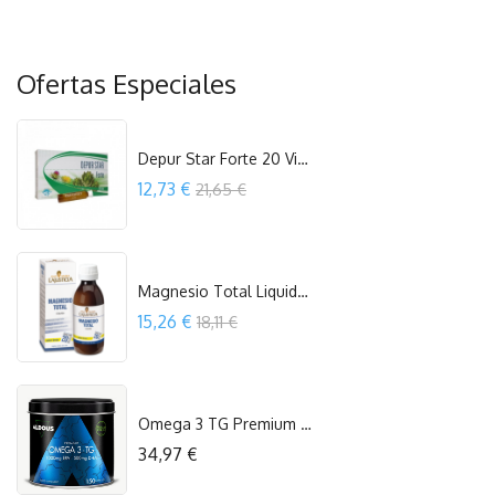
Ofertas Especiales
Depur Star Forte 20 Vial Espadiet
Precio
12,73 €
21,65 €
COMPRAR
Magnesio Total Liquido Sabor Limon...
Precio
15,26 €
18,11 €
COMPRAR
Omega 3 TG Premium 150 Cap. Aldous
Precio
34,97 €