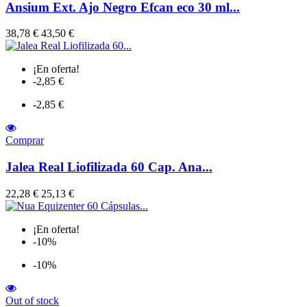
Ansium Ext. Ajo Negro Efcan eco 30 ml...
Precio
38,78 €
43,50 €
¡En oferta!
-2,85 €
-2,85 €
Comprar
Jalea Real Liofilizada 60 Cap. Ana...
Precio
22,28 €
25,13 €
¡En oferta!
-10%
-10%
Out of stock