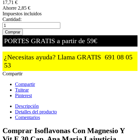
17,71 €
Ahorre 2,85 €
Impuestos incluidos
Cantidad:
Comprar
PORTES GRATIS a partir de 59€
¿Necesitas ayuda? Llama GRATIS
691 08 05
53
Compartir
Compartir
Tuitear
Pinterest
Descripción
Detalles del producto
Comentarios
Comprar Isoflavonas Con Magnesio Y
Vit.E 30 Cap. Ana Maria Lajusticia