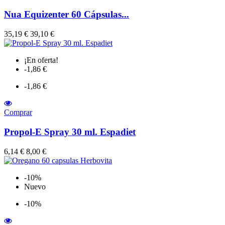
Nua Equizenter 60 Cápsulas...
Precio
35,19 €
39,10 €
¡En oferta!
-1,86 €
-1,86 €
Comprar
Propol-E Spray 30 ml. Espadiet
Precio
6,14 €
8,00 €
-10%
Nuevo
-10%