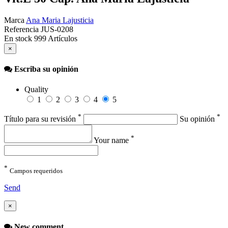
Marca
Ana Maria Lajusticia
Referencia
JUS-0208
En stock
999 Artículos
×
Escriba su opinión
Quality
1
2
3
4
5
*
*
Título para su revisión
Su opinión
*
Your name
*
Campos requeridos
Send
×
New comment