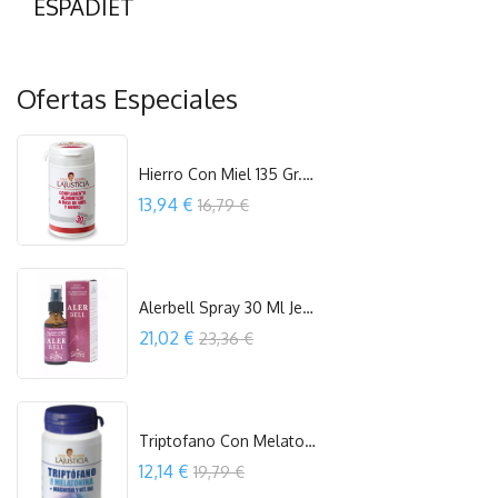
ESPADIET
Ofertas Especiales
Hierro Con Miel 135 Gr. Ana Maria...
Precio
13,94 €
16,79 €
COMPRAR
Alerbell Spray 30 Ml Jellybell
Precio
21,02 €
23,36 €
COMPRAR
Triptofano Con Melatonina+Mg+Vit. B6...
Precio
12,14 €
19,79 €