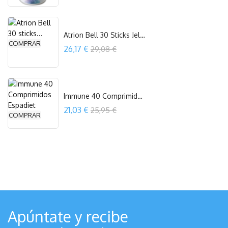
OUT OF STOCK
Atrion Bell 30 Sticks Jellybell
COMPRAR
Precio
26,17 €
29,08 €
Immune 40 Comprimidos Espadiet
Precio
21,03 €
25,95 €
COMPRAR
Apúntate y recibe