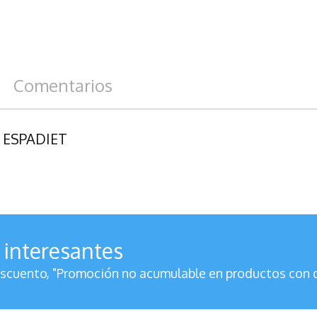
Comentarios
 ESPADIET
 interesantes
cuento, "Promoción no acumulable en productos con 