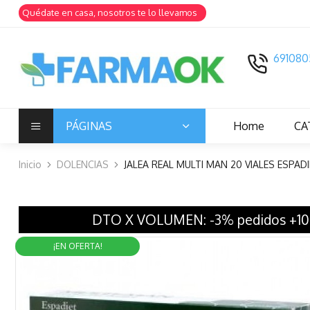
Quédate en casa, nosotros te lo llevamos
691080
PÁGINAS
Home
CA
Inicio
DOLENCIAS
JALEA REAL MULTI MAN 20 VIALES ESPAD
DTO X VOLUMEN: -3% pedidos +100
¡EN OFERTA!