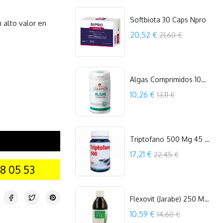
COMPRAR
Softbiota 30 Caps Npro
 alto valor en
Precio
20,52 €
21,60 €
COMPRAR
Algas Comprimidos 104 Comp. Ana Maria...
Precio
10,26 €
13,11 €
COMPRAR
Triptofano 500 Mg 45 Cápsulas Espadiet
Precio
17,21 €
22,45 €
8 05 53
COMPRAR
Flexovit (Jarabe) 250 Ml. Espadiet
Precio
10,59 €
14,60 €