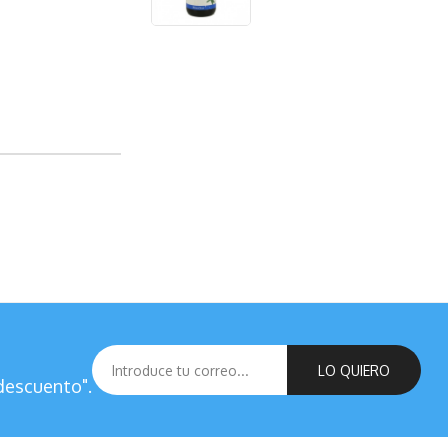
COMPRAR
LO QUIERO
descuento".