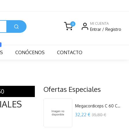
MI CUENTA
0
Entrar
/
Registro
S
CONÓCENOS
CONTACTO
Ofertas Especiales
50
IALES
Megacordiceps C 60 Capsulas Jellybell
Precio
32,22 €
35,80 €