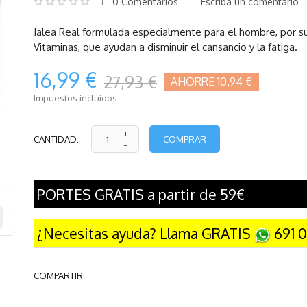
0 Comentarios
Escriba un comentario
Jalea Real formulada especialmente para el hombre, por su
Vitaminas, que ayudan a disminuir el cansancio y la fatiga.
16,99 €
27,93 €
AHORRE 10,94 €
Impuestos incluidos
COMPRAR
CANTIDAD:
PORTES GRATIS a partir de 59€
¿Necesitas ayuda? Llama GRATIS
691 0
COMPARTIR