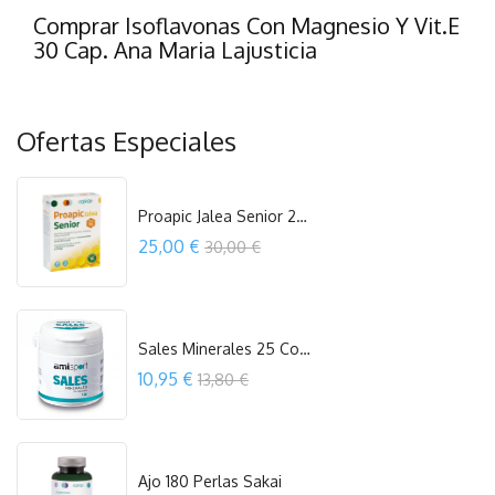
Comprar Isoflavonas Con Magnesio Y Vit.E
30 Cap. Ana Maria Lajusticia
Ofertas Especiales
Proapic Jalea Senior 20 Viales 10 Ml...
Precio
25,00 €
30,00 €
COMPRAR
Sales Minerales 25 Comp. Ana Maria...
Precio
10,95 €
13,80 €
COMPRAR
Ajo 180 Perlas Sakai