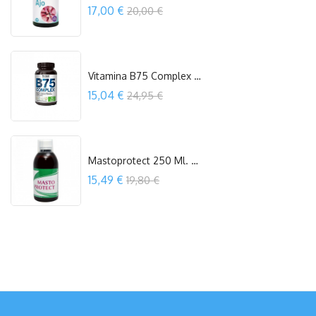
Precio
17,00 €
20,00 €
COMPRAR
Vitamina B75 Complex 90 Cápsulas Vermont
Precio
15,04 €
24,95 €
COMPRAR
Mastoprotect 250 Ml. Espadiet
Precio
15,49 €
19,80 €
COMPRAR