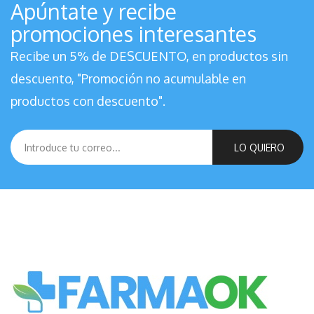
Apúntate y recibe
promociones interesantes
Recibe un 5% de DESCUENTO, en productos sin
descuento, "Promoción no acumulable en
productos con descuento".
LO QUIERO