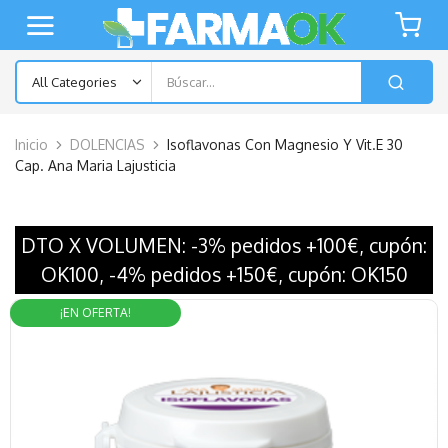
Inicio
DOLENCIAS
Isoflavonas Con Magnesio Y Vit.E 30
Cap. Ana Maria Lajusticia
DTO X VOLUMEN: -3% pedidos +100€, cupón:
OK100, -4% pedidos +150€, cupón: OK150
¡EN OFERTA!