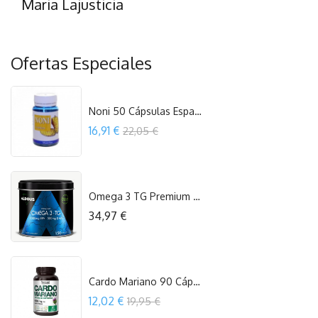
Maria Lajusticia
Ofertas Especiales
Noni 50 Cápsulas Espadiet
Precio
16,91 €
22,05 €
COMPRAR
Omega 3 TG Premium 150 Cap. Aldous
Precio
34,97 €
COMPRAR
Cardo Mariano 90 Cápsulas Vermont
Precio
12,02 €
19,95 €