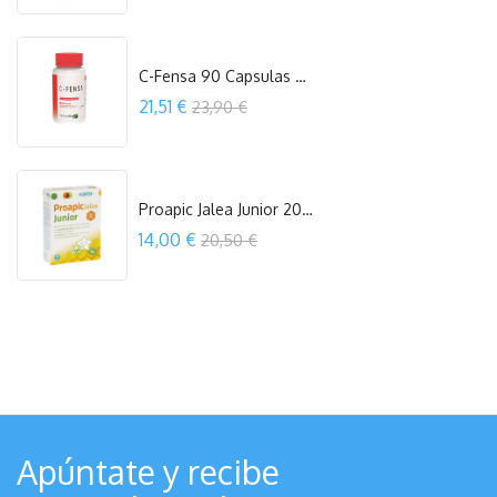
COMPRAR
C-Fensa 90 Capsulas Herbovita
Precio
21,51 €
23,90 €
COMPRAR
Proapic Jalea Junior 20 Viales 10 Ml...
Precio
14,00 €
20,50 €
OUT OF STOCK
Apúntate y recibe