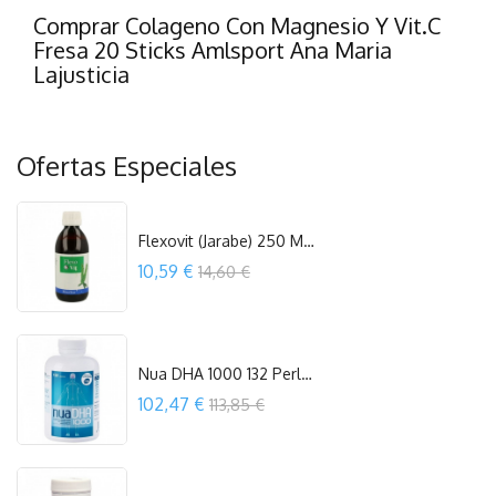
Comprar Colageno Con Magnesio Y Vit.C
Fresa 20 Sticks Amlsport Ana Maria
Lajusticia
Ofertas Especiales
Flexovit (Jarabe) 250 Ml. Espadiet
Precio
10,59 €
14,60 €
COMPRAR
Nua DHA 1000 132 Perlas Laboratorio Nua
Precio
102,47 €
113,85 €
OUT OF STOCK