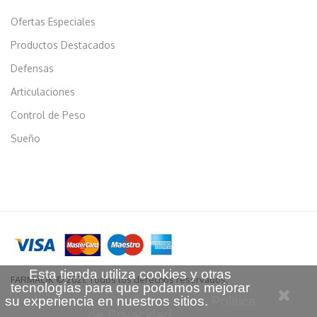
Ofertas Especiales
Productos Destacados
Defensas
Articulaciones
Control de Peso
Sueño
Esta tienda utiliza cookies y otras
FARMAOK © 2021. Todos los derechos reservados.
tecnologías para que podamos mejorar
su experiencia en nuestros sitios.
Política
de Privacidad