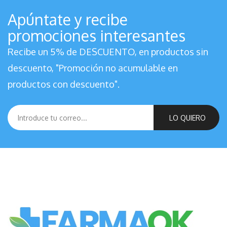
Apúntate y recibe
promociones interesantes
Recibe un 5% de DESCUENTO, en productos sin
descuento, "Promoción no acumulable en
productos con descuento".
LO QUIERO