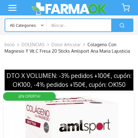
Inicio
DOLENCIAS
Dolor Articular
Colageno Con
Magnesio Y Vit.C Fresa 20 Sticks Amlsport Ana Maria Lajusticia
DTO X VOLUMEN: -3% pedidos +100€, cupón:
OK100, -4% pedidos +150€, cupón: OK150
¡EN OFERTA!