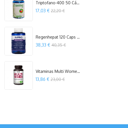
Triptofano-400 50 Cápsulas Espadiet
Precio
17,03 €
22,20 €
COMPRAR
Regenhepat 120 Caps Npro
Precio
38,33 €
40,35 €
COMPRAR
Vitaminas Multi Women 90 Cápsulas...
Precio
13,86 €
23,00 €
COMPRAR