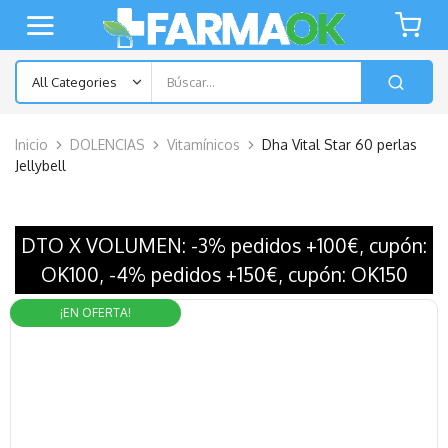
Inicio
DOLENCIAS
Vitamínicos
Dha Vital Star 60 perlas
Jellybell
DTO X VOLUMEN: -3% pedidos +100€, cupón:
OK100, -4% pedidos +150€, cupón: OK150
¡EN OFERTA!