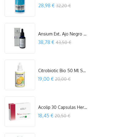
Precio
28,98 €
32,20 €
OUT OF STOCK
Ansium Ext. Ajo Negro Efcan Eco 30 Ml...
Precio
38,78 €
43,50 €
COMPRAR
Citrobiotic Bio 50 Ml Sanitas
Precio
19,00 €
20,00 €
COMPRAR
Acolip 30 Capsulas Herbovita
Precio
18,45 €
20,50 €
COMPRAR