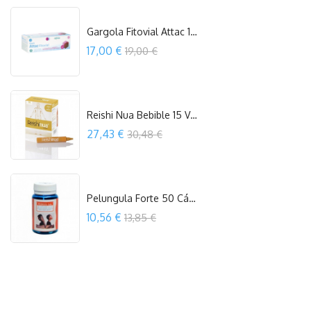
Gargola Fitovial Attac 12 Viales 10...
Precio
17,00 €
19,00 €
COMPRAR
Reishi Nua Bebible 15 Viales...
Precio
27,43 €
30,48 €
OUT OF STOCK
Pelungula Forte 50 Cápsulas Espadiet
Precio
10,56 €
13,85 €
COMPRAR