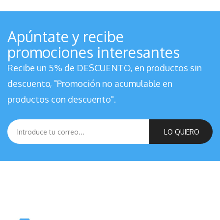
Apúntate y recibe
promociones interesantes
Recibe un 5% de DESCUENTO, en productos sin
descuento, "Promoción no acumulable en
productos con descuento".
LO QUIERO