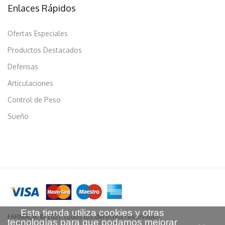
Enlaces Rápidos
Ofertas Especiales
Productos Destacados
Defensas
Articulaciones
Control de Peso
Sueño
Esta tienda utiliza cookies y otras
FARMAOK © 2021. Todos los derechos reservados.
tecnologías para que podamos mejorar