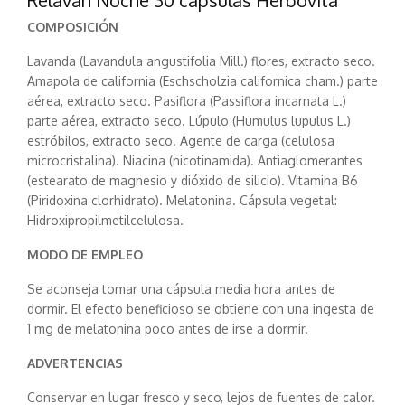
Relavan Noche 30 capsulas Herbovita
COMPOSICIÓN
Lavanda (Lavandula angustifolia Mill.) flores, extracto seco.
Amapola de california (Eschscholzia californica cham.) parte
aérea, extracto seco. Pasiflora (Passiflora incarnata L.)
parte aérea, extracto seco. Lúpulo (Humulus lupulus L.)
estróbilos, extracto seco. Agente de carga (celulosa
microcristalina). Niacina (nicotinamida). Antiaglomerantes
(estearato de magnesio y dióxido de silicio). Vitamina B6
(Piridoxina clorhidrato). Melatonina. Cápsula vegetal:
Hidroxipropilmetilcelulosa.
MODO DE EMPLEO
Se aconseja tomar una cápsula media hora antes de
dormir. El efecto beneficioso se obtiene con una ingesta de
1 mg de melatonina poco antes de irse a dormir.
ADVERTENCIAS
Conservar en lugar fresco y seco, lejos de fuentes de calor.